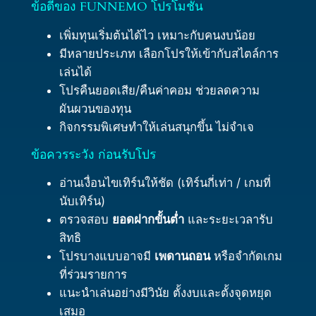
ข้อดีของ FUNNEMO โปรโมชั่น
เพิ่มทุนเริ่มต้นได้ไว เหมาะกับคนงบน้อย
มีหลายประเภท เลือกโปรให้เข้ากับสไตล์การ
เล่นได้
โปรคืนยอดเสีย/คืนค่าคอม ช่วยลดความ
ผันผวนของทุน
กิจกรรมพิเศษทำให้เล่นสนุกขึ้น ไม่จำเจ
ข้อควรระวัง ก่อนรับโปร
อ่านเงื่อนไขเทิร์นให้ชัด (เทิร์นกี่เท่า / เกมที่
นับเทิร์น)
ตรวจสอบ
ยอดฝากขั้นต่ำ
และระยะเวลารับ
สิทธิ
โปรบางแบบอาจมี
เพดานถอน
หรือจำกัดเกม
ที่ร่วมรายการ
แนะนำเล่นอย่างมีวินัย ตั้งงบและตั้งจุดหยุด
เสมอ