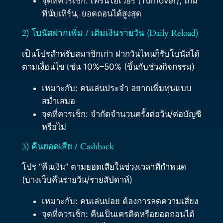
จุดที่ควรเช็ก: เทิร์นโอเวอร์ (Turnover), เกม
ที่นับเทิร์น, ยอดถอนได้สูงสุด
2) โบนัสฝากเพิ่ม / เติมเงินรายวัน (Daily Reload)
เป็นโปรสำหรับสมาชิกเก่า ฝากวันไหนก็รับโบนัสได้
ตามเงื่อนไข เช่น 10%–50% (ขึ้นกับช่วงกิจกรรม)
เหมาะกับ: คนเล่นประจำ อยากเพิ่มทุนแบบ
สม่ำเสมอ
จุดที่ควรเช็ก: จำกัดจำนวนครั้งต่อวัน/ต่อบัญชี
หรือไม่
3) คืนยอดเสีย / Cashback
โปร “คืนเงิน” ตามยอดเสียในช่วงเวลาที่กำหนด
(บางเว็บคืนรายวัน/รายสัปดาห์)
เหมาะกับ: คนเล่นบ่อย ต้องการลดความเสี่ยง
จุดที่ควรเช็ก: คืนเป็นเครดิตหรือยอดถอนได้