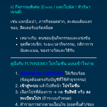
6) กิจกรรมพิเศษ (Event / แจกโบนัส / ทัวร์นา
เมนต์)
เช่น แจกอั่งเปา, ภารกิจยอดฝาก, สะสมแต้มแลก
ของ, ลีดเดอร์บอร์ดสล็อต
เหมาะกับ: คนชอบลุ้นกิจกรรมและแข่งขัน
จุดที่ควรเช็ก: ระยะเวลากิจกรรม, กติกาการ
นับคะแนน, ของรางวัลและวิธีรับ
คู่มือรับ FUNNEMO โปรโมชั่น แบบเข้าใจง่าย
สมัครสมาชิก FUNNEMO
ให้เรียบร้อย
(ข้อมูลต้องตรงกับบัญชีที่ใช้ทำธุรกรรม)
เข้าสู่ระบบ
แล้วไปที่หน้า
โปรโมชั่น
เลือกโปรที่ต้องการ → กด
รับสิทธิ
หรือ
ลง
ทะเบียนโปร
(ถ้าระบบกำหนด)
ทำรายการฝากตามเงื่อนไข (ยอดขั้นต่ำ/ช่อง