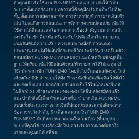
ถ้าคุณเพิ่งเริ่มใช้งาน FUNNEMO และอยากเล่นให้ “เป็น
ระบบ” ตั้งแต่ครั้งแรก บทความนี้คือคู่มือเริ่มต้นที่พาไปทีละ
ขั้น ตั้งแต่การสมัครสมาชิก การตั้งค่าบัญชี การฝากเงินเข้า
เล่น ไปจนถึงการถอนและการจัดการความปลอดภัย เพื่อให้
ใช้งานได้ลื่นและลดโอกาสพลาดเรื่องสำคัญ เช่น ฝากแล้ว
เครดิตไม่เข้า ลืมรหัส หรือกดรับโปรผิดเงื่อนไข หมายเหตุ:
เกมเดิมพันมีความเสี่ยง ควรเล่นอย่างมีสติ กำหนดงบ
ประมาณ และไม่ใช้เงินที่กระทบชีวิตประจำวัน 1) เตรียมตัว
ก่อนสมัคร FUNNEMO ก่อนสมัคร แนะนำเตรียมข้อมูลพื้น
ฐานให้พร้อม เพื่อให้ยืนยันตัวตน/ทำรายการได้ไม่สะดุด 2)
วิธีสมัครสมาชิก FUNNEMO โดยทั่วไปขั้นตอนสมัครจะใกล้
เคียงกัน: ทิป: ถ้าระบบให้ตั้ง PIN/รหัสยืนยันเพิ่มเติม ให้ตั้งไว้
และจดเก็บแบบปลอดภัย (อย่าแคปเก็บไว้ในแกลเลอรี่แบบ
ไม่ล็อก) 3) เข้าสู่ระบบ FUNNEMO ให้ลื่น หลังสมัครแล้ว
แนะนำทำสิ่งนี้เพื่อเข้าเล่นง่ายขึ้น 4) ฝากเงิน FUNNEMO
แบบเริ่มต้น แนวทางฝากเงินที่ปลอดภัยและลดข้อผิดพลาด:
ข้อควรระวังสำคัญ 5) เลือกเล่นเกมใน FUNNEMO
FUNNEMO มักมีหลายหมวดเกมในเว็บเดียว (ขึ้นอยู่กับ
ระบบที่คุณใช้งานจริง) มือใหม่ควรเริ่มจากหมวดที่เข้าใจ
ง่ายและคุมงบได้ สล็อต…