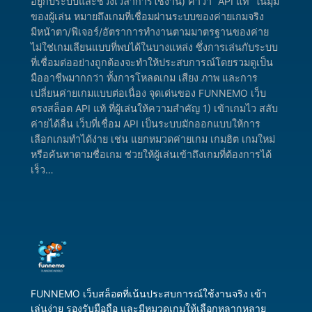
อยู่กับระบบและช่วงเวลาการใช้งาน) คำว่า “API แท้” ในมุม
ของผู้เล่น หมายถึงเกมที่เชื่อมผ่านระบบของค่ายเกมจริง
มีหน้าตา/ฟีเจอร์/อัตราการทำงานตามมาตรฐานของค่าย
ไม่ใช่เกมเลียนแบบที่พบได้ในบางแหล่ง ซึ่งการเล่นกับระบบ
ที่เชื่อมต่ออย่างถูกต้องจะทำให้ประสบการณ์โดยรวมดูเป็น
มืออาชีพมากกว่า ทั้งการโหลดเกม เสียง ภาพ และการ
เปลี่ยนค่ายเกมแบบต่อเนื่อง จุดเด่นของ FUNNEMO เว็บ
ตรงสล็อต API แท้ ที่ผู้เล่นให้ความสำคัญ 1) เข้าเกมไว สลับ
ค่ายได้ลื่น เว็บที่เชื่อม API เป็นระบบมักออกแบบให้การ
เลือกเกมทำได้ง่าย เช่น แยกหมวดค่ายเกม เกมฮิต เกมใหม่
หรือค้นหาตามชื่อเกม ช่วยให้ผู้เล่นเข้าถึงเกมที่ต้องการได้
เร็ว…
FUNNEMO เว็บสล็อตที่เน้นประสบการณ์ใช้งานจริง เข้า
เล่นง่าย รองรับมือถือ และมีหมวดเกมให้เลือกหลากหลาย