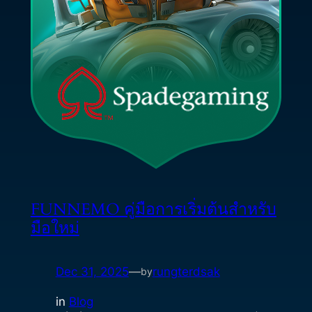
FUNNEMO คู่มือการเริ่มต้นสำหรับ
มือใหม่
Dec 31, 2025
—
rungterdsak
by
in
Blog