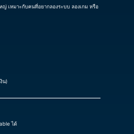
้อนใหญ่ เหมาะกับคนที่อยากลองระบบ ลองเกม หรือ
งิน)
able ได้