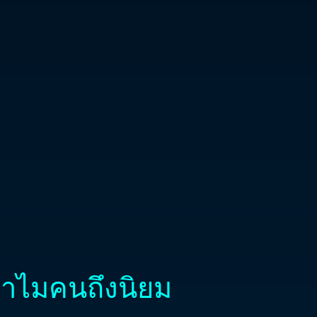
ำไมคนถึงนิยม