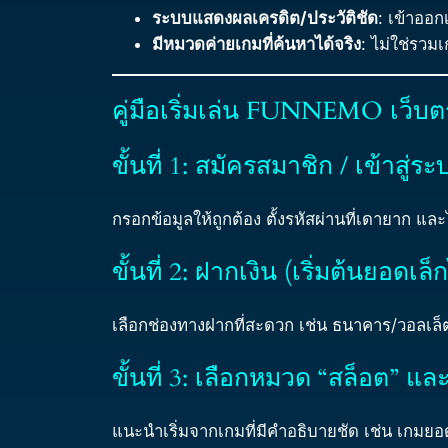
ระบบแสดงผลเครดิต/ประวัติชัด
: เข้าออก
มีหมวดค่ายเกมที่ค้นหาได้จริง
: ไม่ใช่รว
คู่มือเริ่มเล่น FUNNEMO เว็บ
ขั้นที่ 1: สมัครสมาชิก / เข้าสู่ร
กรอกข้อมูลให้ถูกต้อง ตั้งรหัสผ่านที่เดายาก และ
ขั้นที่ 2: ฝากเงิน (เริ่มต้นยอดเล
เลือกช่องทางฝากที่สะดวก เช่น ธนาคาร/วอลเล็
ขั้นที่ 3: เลือกหมวด “สล็อต” แ
แนะนำเริ่มจากเกมที่มีคำอธิบายชัด เช่น เกมยอด