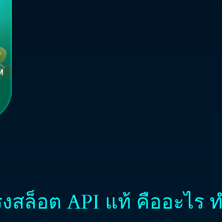
ล็อต API แท้ คืออะไร ท