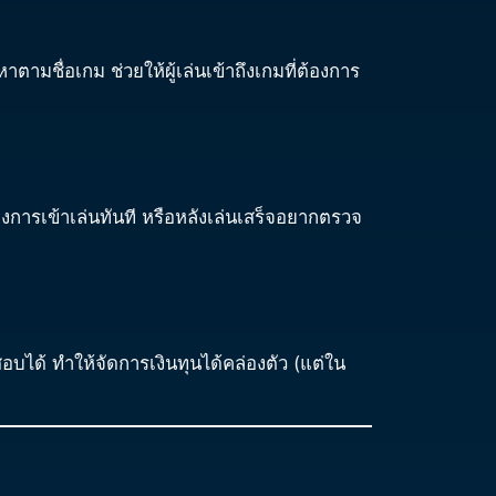
ามชื่อเกม ช่วยให้ผู้เล่นเข้าถึงเกมที่ต้องการ
งการเข้าเล่นทันที หรือหลังเล่นเสร็จอยากตรวจ
บได้ ทำให้จัดการเงินทุนได้คล่องตัว (แต่ใน