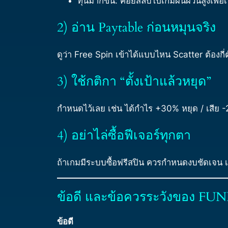
ทุนมากขึ้น: ค่อยสลับไปเกมผันผวนสูงเพื่อเน
2) อ่าน Paytable ก่อนหมุนจริง
ดูว่า Free Spin เข้าได้แบบไหน Scatter ต้องกี
3) ใช้กติกา “ตั้งเป้าแล้วหยุด”
กำหนดไว้เลย เช่น ได้กำไร +30% หยุด / เสีย -20
4) อย่าไล่ซื้อฟีเจอร์ทุกตา
ถ้าเกมมีระบบซื้อฟรีสปิน ควรกำหนดงบชัดเจน เพร
ข้อดี และข้อควรระวังของ FU
ข้อดี