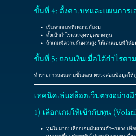
ขั้นที่ 4: ตั้งค่าเบทและแผนการเ
เริ่มจากเบทที่เหมาะกับงบ
ตั้งเป้ากำไรและจุดหยุดขาดทุน
ถ้าเกมมีความผันผวนสูง ให้เล่นแบบมีวินัยม
ขั้นที่ 5: ถอนเงินเมื่อได้กำไรต
ทำรายการถอนตามขั้นตอน ตรวจสอบข้อมูลให้ถูกต
เทคนิคเล่นสล็อตเว็บตรงอย่างมีร
1) เลือกเกมให้เข้ากับทุน (Volat
ทุนไม่มาก: เลือกเกมผันผวนต่ำ–กลาง เพื่